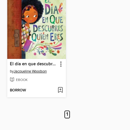
El día en que descubres quién eres
by
Jacqueline Woodson
EBOOK
BORROW
1