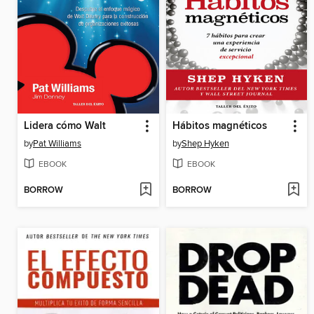
Lidera cómo Walt
Hábitos magnéticos
by
Pat Williams
by
Shep Hyken
EBOOK
EBOOK
BORROW
BORROW