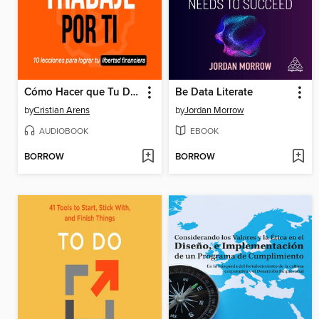
Cómo Hacer que Tu Dinero Trabaje Por Ti
Be Data Literate
by
Cristian Arens
by
Jordan Morrow
AUDIOBOOK
EBOOK
BORROW
BORROW