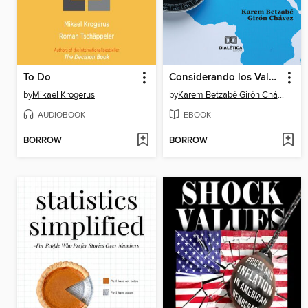
To Do
Considerando los Valores y la Ética en el Diseño, e Implementación de un Programa de Cumplimiento
by
Mikael Krogerus
by
Karem Betzabé Girón Chávez
AUDIOBOOK
EBOOK
BORROW
BORROW