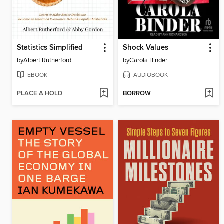
Statistics Simplified
Shock Values
by
Albert Rutherford
by
Carola Binder
EBOOK
AUDIOBOOK
PLACE A HOLD
BORROW