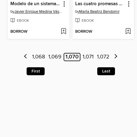
Modelo de un sistema de gestión de calidad para organizaciones intensivas en conocimiento
Las cuatro promesas de la agilidad
by
Javier Enrique Medina Vásquez
by
Marta Beatriz Bendomir
EBOOK
EBOOK
BORROW
BORROW
1,068
1,069
1,070
1,071
1,072
First
Last