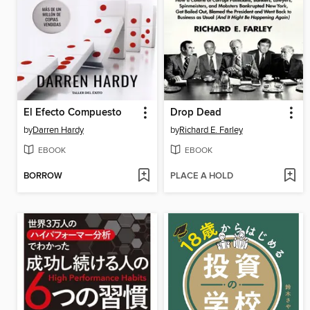
El Efecto Compuesto
Drop Dead
by
Darren Hardy
by
Richard E. Farley
EBOOK
EBOOK
BORROW
PLACE A HOLD