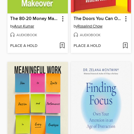
The 80-20 Money Makeover
The Doors You Can Open
by
Arun Kumar
by
Rosalind Chow
AUDIOBOOK
AUDIOBOOK
PLACE A HOLD
PLACE A HOLD