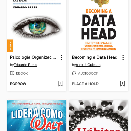
Psicología Organizacional Siglo XXI
Becoming a Data Head
by
Eduardo Press
by
Alex J. Gutman
EBOOK
AUDIOBOOK
BORROW
PLACE A HOLD