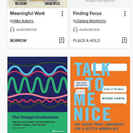
Meaningful Work
Finding Focus
by
Wes Adams
by
Zelana Montminy
AUDIOBOOK
AUDIOBOOK
BORROW
PLACE A HOLD