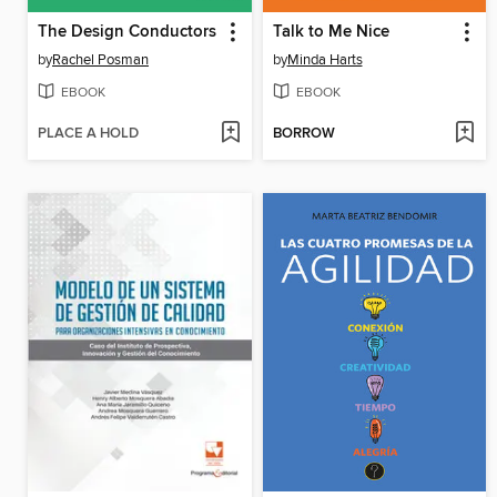
The Design Conductors
Talk to Me Nice
by
Rachel Posman
by
Minda Harts
EBOOK
EBOOK
PLACE A HOLD
BORROW