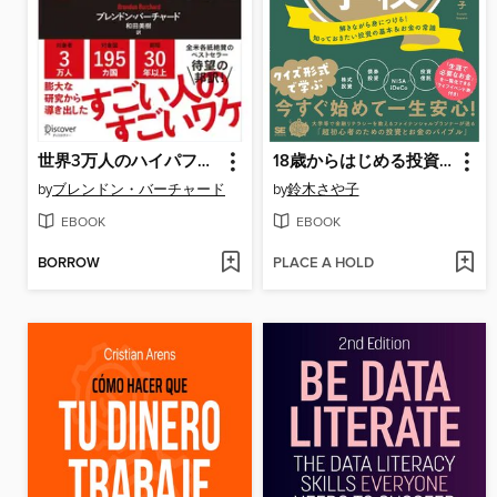
世界3万人のハイパフォーマー分析でわかった 成功し続ける人の6つの習慣
18歳からはじめる投資の学校 解きながら身につける!知っておきたい投資の基本＆お金の常識
by
ブレンドン・バーチャード
by
鈴木さや子
EBOOK
EBOOK
BORROW
PLACE A HOLD