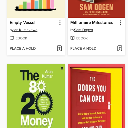
Empty Vessel
Millionaire Milestones
by
Ian Kumekawa
by
Sam Dogen
EBOOK
EBOOK
PLACE A HOLD
PLACE A HOLD