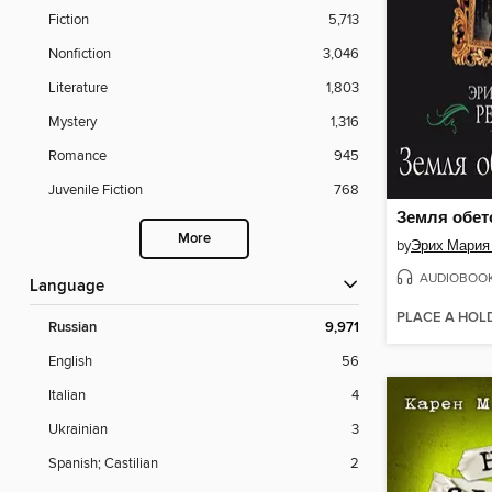
Fiction
5,713
Nonfiction
3,046
Literature
1,803
Mystery
1,316
Romance
945
Juvenile Fiction
768
Земля обет
More
by
Эрих Мария
AUDIOBOO
Language
PLACE A HOL
Russian
9,971
English
56
Italian
4
Ukrainian
3
Spanish; Castilian
2