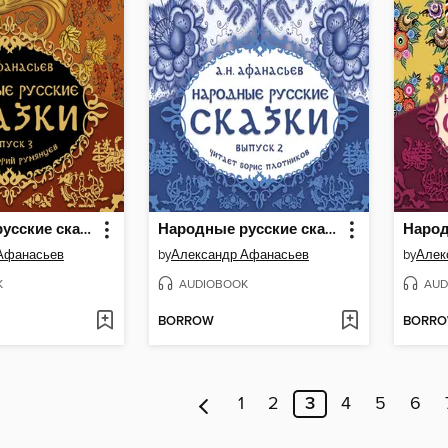
Народные русские сказки А.Н. Афанасьева. Выпуск 3
Народные русские сказки А.Н. Афанасьева. Выпуск 2
Афанасьев
by
Александр Афанасьев
by
Алек
K
AUDIOBOOK
AUD
BORROW
BORR
1
2
3
4
5
6