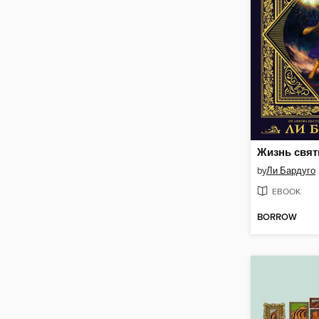
Жизнь свя
by
Ли Бардуго
EBOOK
BORROW