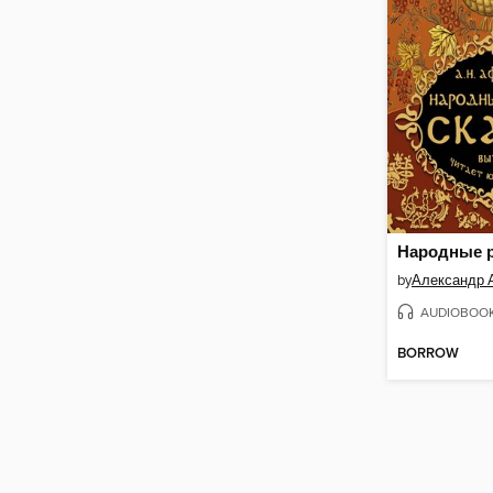
by
Александр 
AUDIOBOO
BORROW