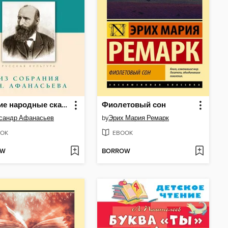
Русские народные сказки. Из собрания А.Н. Афанасьева
Фиолетовый сон
сандр Афанасьев
by
Эрих Мария Ремарк
OK
EBOOK
OW
BORROW