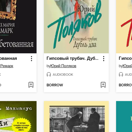
ованная
Гипсовый трубач. Дубль два
 Ремарк
by
Юрий Поляков
by
Юрий
K
AUDIOBOOK
AUD
D
BORROW
BORR