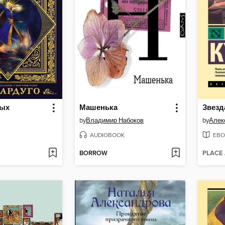
тых
Машенька
Звезд
by
Владимир Набоков
by
Алек
AUDIOBOOK
EBO
BORROW
PLACE