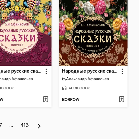
Народные русские сказки А.Н. Афанасьева. Выпуск 5
Народные русские сказки А.Н. Афанасьева. Выпуск 4
сандр Афанасьев
by
Александр Афанасьев
IOBOOK
AUDIOBOOK
OW
BORROW
7
…
416