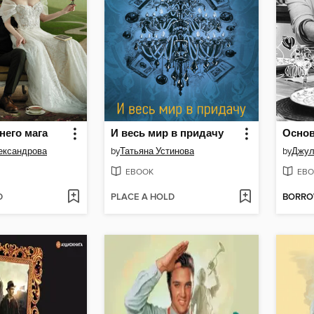
него мага
И весь мир в придачу
ександрова
by
Татьяна Устинова
by
Джул
EBOOK
EBO
D
PLACE A HOLD
BORR