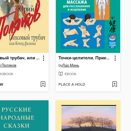
Гипсовый трубач, или Конец фильма
Точки-целители. Приемы восточного массажа для расслабления и исцеления
 Поляков
by
Лао Минь
IOBOOK
EBOOK
OW
PLACE A HOLD