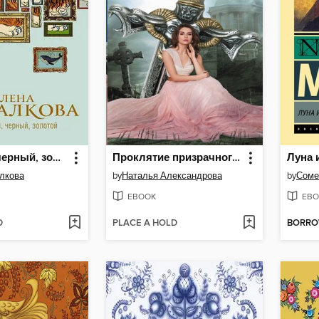
Тигровый, черный, золотой
Проклятие призрачного воина
Луна 
лкова
by
Наталья Александрова
by
Соме
EBOOK
EBO
D
PLACE A HOLD
BORR