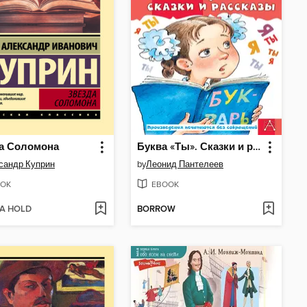
а Соломона
Буква «Ты». Сказки и рассказы
сандр Куприн
by
Леонид Пантелеев
OK
EBOOK
 A HOLD
BORROW