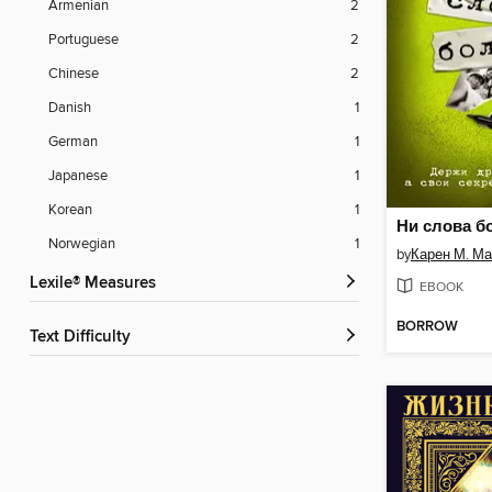
Armenian
2
Portuguese
2
Chinese
2
Danish
1
German
1
Japanese
1
Korean
1
Ни слова б
Norwegian
1
by
Карен М. М
Lexile® Measures
EBOOK
BORROW
Text Difficulty