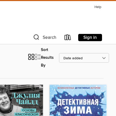
Help
Sign in
Search
Sort
Results
By