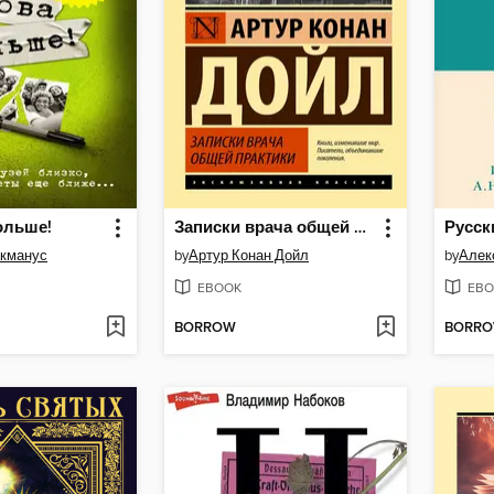
ольше!
Записки врача общей практики
акманус
by
Артур Конан Дойл
by
Алек
EBOOK
EBO
BORROW
BORR