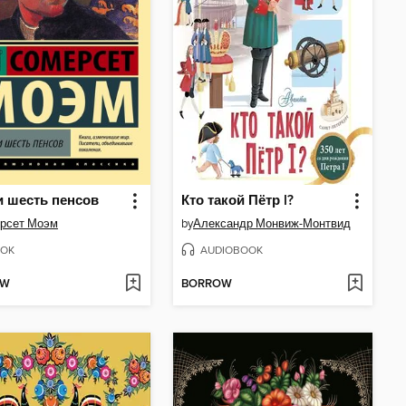
и шесть пенсов
Кто такой Пётр I?
рсет Моэм
by
Александр Монвиж-Монтвид
OK
AUDIOBOOK
OW
BORROW