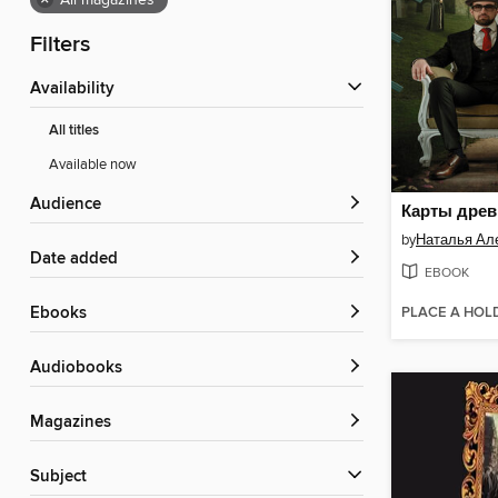
×
All magazines
Filters
Availability
All titles
Available now
Audience
Карты древ
by
Наталья Ал
Date added
EBOOK
PLACE A HOL
ebooks
Audiobooks
Magazines
Subject