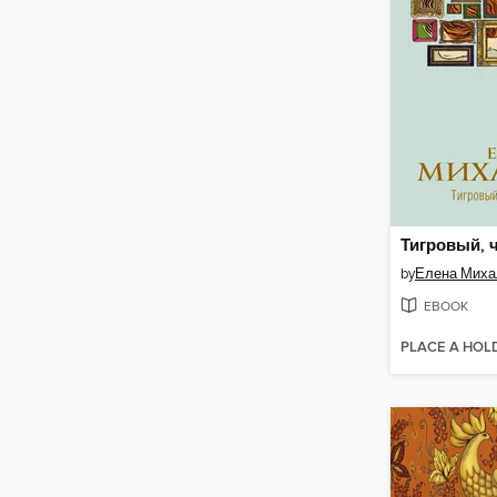
by
Елена Миха
EBOOK
PLACE A HOL