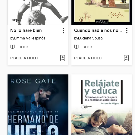
No lo haré bien
Cuando nadie nos nombre
by
Emma Vallespinós
by
Luciana Sousa
EBOOK
EBOOK
PLACE A HOLD
PLACE A HOLD