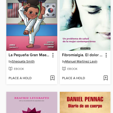
La Pequeña Gran Maestra Choi
Fibromialgia. El dolor incomprendido
by
Shequeta Smith
by
Manuel Martínez Lavín
EBOOK
EBOOK
PLACE A HOLD
PLACE A HOLD