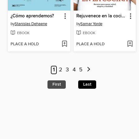
¿Cómo aprendemos?
Rejuvenece en la cocina
by
Stanislas Dehaene
by
Samar Yorde
EBOOK
EBOOK
PLACE A HOLD
PLACE A HOLD
1
2
3
4
5
First
Last