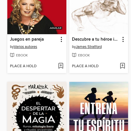
Juegos en pareja
Descubre a tu héroe interior
by
Varios autores
by
James Stratford
EBOOK
EBOOK
PLACE A HOLD
PLACE A HOLD