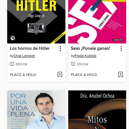
Los hornos de Hitler
Sexo ¡Ponele ganas!
by
Olga Lengyel
by
Paola Kullock
EBOOK
EBOOK
PLACE A HOLD
PLACE A HOLD