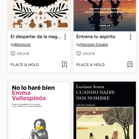
El despertar de la magia
Entrena tu espíritu
by
Maraluck
by
Gonzalo Zapata
EBOOK
EBOOK
PLACE A HOLD
PLACE A HOLD