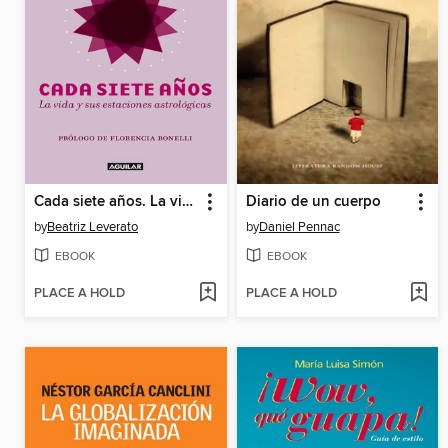
Cada siete años. La vida y sus estaciones astrológicas
Diario de un cuerpo
by
Beatriz Leverato
by
Daniel Pennac
EBOOK
EBOOK
PLACE A HOLD
PLACE A HOLD