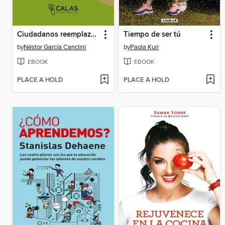
Ciudadanos reemplazados por algoritmos
Tiempo de ser tú
by
Néstor García Canclini
by
Paola Kuri
EBOOK
EBOOK
PLACE A HOLD
PLACE A HOLD