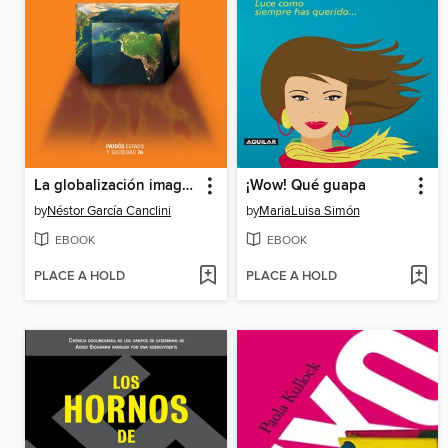
La globalización imaginada
¡Wow! Qué guapa
by
Néstor García Canclini
by
MariaLuisa Simón
EBOOK
EBOOK
PLACE A HOLD
PLACE A HOLD