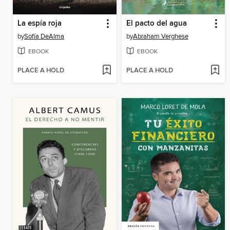
La espía roja
El pacto del agua
by
Sofía DeAlma
by
Abraham Verghese
EBOOK
EBOOK
PLACE A HOLD
PLACE A HOLD