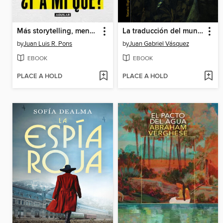
Más storytelling, menos ¿y a mi qué?
La traducción del mundo
by
Juan Luis R. Pons
by
Juan Gabriel Vásquez
EBOOK
EBOOK
PLACE A HOLD
PLACE A HOLD