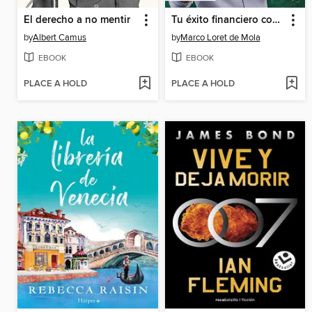
El derecho a no mentir
Tu éxito financiero con manzanitas
by
Albert Camus
by
Marco Loret de Mola
EBOOK
EBOOK
PLACE A HOLD
PLACE A HOLD