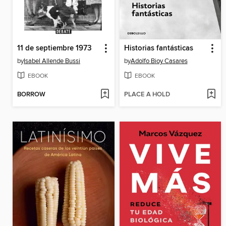
11 de septiembre 1973
Historias fantásticas
by
Isabel Allende Bussi
by
Adolfo Bioy Casares
EBOOK
EBOOK
BORROW
PLACE A HOLD