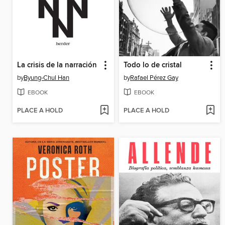
La crisis de la narración
Todo lo de cristal
by
Byung-Chul Han
by
Rafael Pérez Gay
EBOOK
EBOOK
PLACE A HOLD
PLACE A HOLD