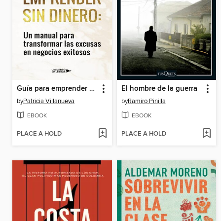
Guía para emprender sin dinero
El hombre de la guerra
by
Patricia Villanueva
by
Ramiro Pinilla
EBOOK
EBOOK
PLACE A HOLD
PLACE A HOLD