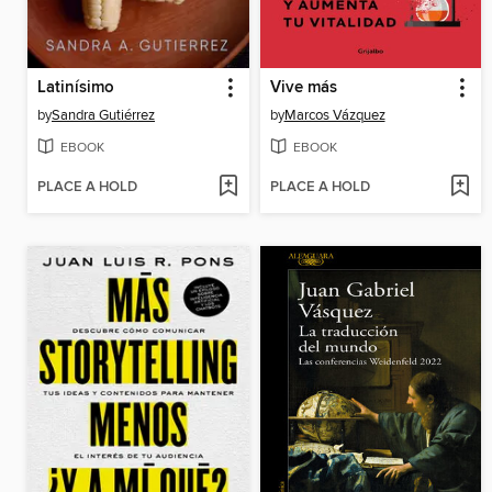
Latinísimo
Vive más
by
Sandra Gutiérrez
by
Marcos Vázquez
EBOOK
EBOOK
PLACE A HOLD
PLACE A HOLD