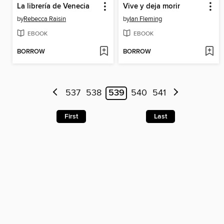
La librería de Venecia
Vive y deja morir
by
Rebecca Raisin
by
Ian Fleming
EBOOK
EBOOK
BORROW
BORROW
537
538
539
540
541
First
Last