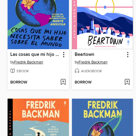
Las cosas que mi hijo necesita saber acerca del mundo
Beartown
by
Fredrik Backman
by
Fredrik Backman
EBOOK
AUDIOBOOK
BORROW
BORROW