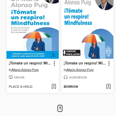
¡Tómate un respiro! Mindfulness
¡Tómate un respiro! Mindfulness
by
Mario Alonso Puig
by
Mario Alonso Puig
EBOOK
AUDIOBOOK
PLACE A HOLD
BORROW
1