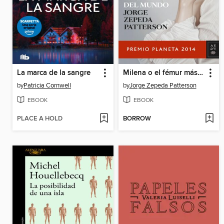
La marca de la sangre
Milena o el fémur más bello del mundo
by
Patricia Cornwell
by
Jorge Zepeda Patterson
EBOOK
EBOOK
PLACE A HOLD
BORROW