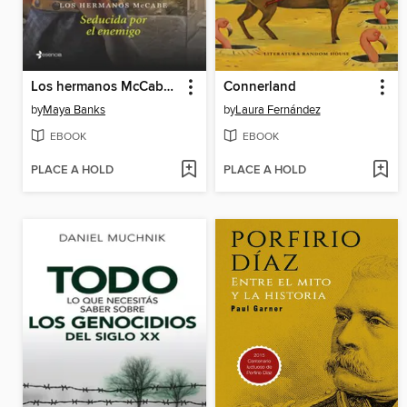
Los hermanos McCabe. Seducida por el enemigo
Connerland
by
Maya Banks
by
Laura Fernández
EBOOK
EBOOK
PLACE A HOLD
PLACE A HOLD