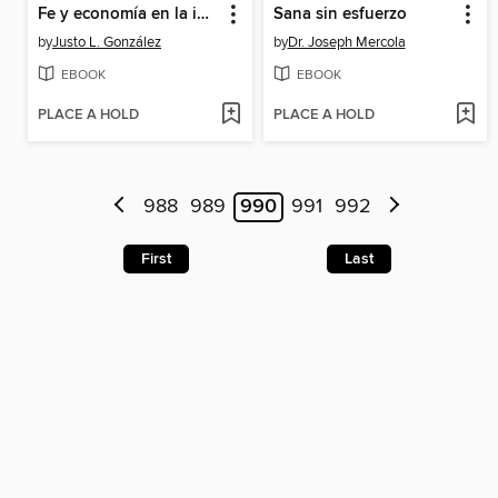
Fe y economía en la iglesia antigua
Sana sin esfuerzo
by
Justo L. González
by
Dr. Joseph Mercola
EBOOK
EBOOK
PLACE A HOLD
PLACE A HOLD
988
989
990
991
992
First
Last