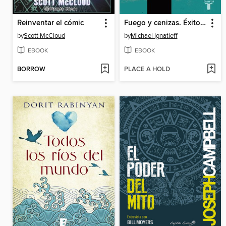
Reinventar el cómic
Fuego y cenizas. Éxito y fracaso en política
by
Scott McCloud
by
Michael Ignatieff
EBOOK
EBOOK
BORROW
PLACE A HOLD