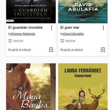
El guardián invisible
El gran mar
by
Dolores Redondo
by
David Abulafia
EBOOK
EBOOK
PLACE A HOLD
PLACE A HOLD