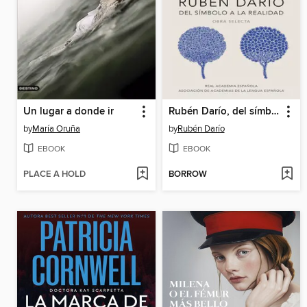
Un lugar a donde ir
Rubén Darío, del símbolo a la realidad
by
María Oruña
by
Rubén Darío
EBOOK
EBOOK
PLACE A HOLD
BORROW