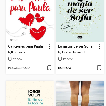
Canciones para Paula (Trilogía Canciones para Paula 1)
La magia de ser Sofía
by
Blue Jeans
by
Elísabet Benavent
EBOOK
EBOOK
PLACE A HOLD
BORROW