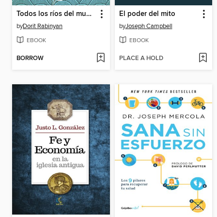
Todos los ríos del mundo
El poder del mito
by
Dorit Rabinyan
by
Joseph Campbell
EBOOK
EBOOK
BORROW
PLACE A HOLD