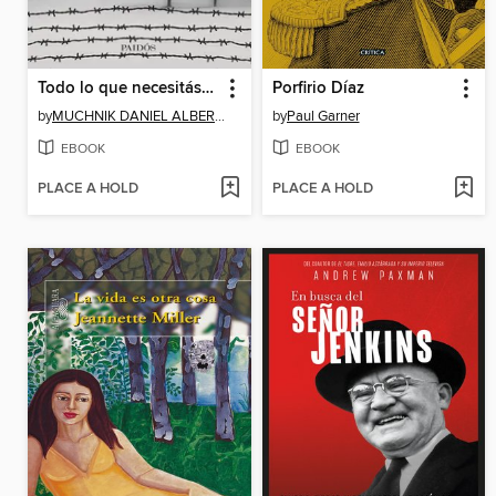
Todo lo que necesitás saber sobre los genocidios del siglo XX
Porfirio Díaz
by
MUCHNIK DANIEL ALBERTO
by
Paul Garner
EBOOK
EBOOK
PLACE A HOLD
PLACE A HOLD