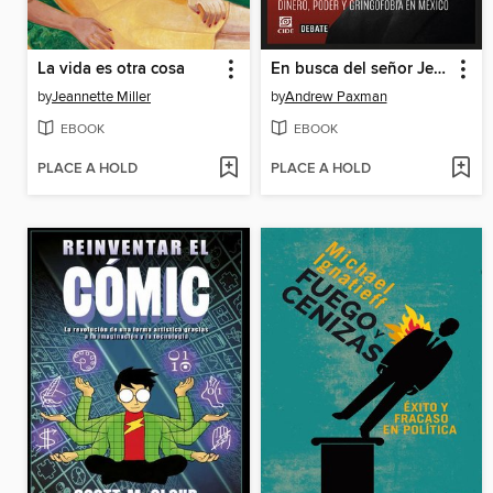
La vida es otra cosa
En busca del señor Jenkins
by
Jeannette Miller
by
Andrew Paxman
EBOOK
EBOOK
PLACE A HOLD
PLACE A HOLD