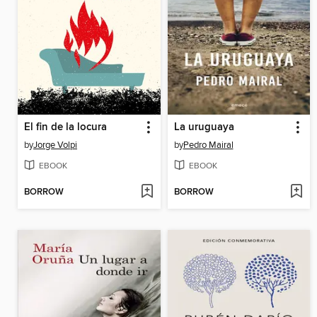
El fin de la locura
La uruguaya
by
Jorge Volpi
by
Pedro Mairal
EBOOK
EBOOK
BORROW
BORROW