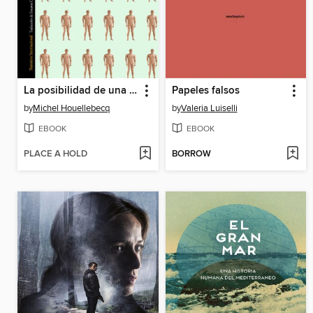
La posibilidad de una isla
Papeles falsos
by
Michel Houellebecq
by
Valeria Luiselli
EBOOK
EBOOK
PLACE A HOLD
BORROW