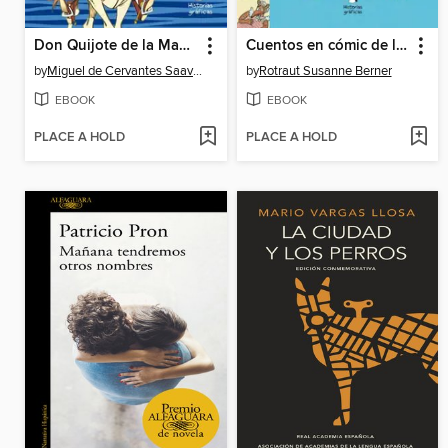
Don Quijote de la Mancha para niños
Cuentos en cómic de los Grimm
by
Miguel de Cervantes Saavedra
by
Rotraut Susanne Berner
EBOOK
EBOOK
PLACE A HOLD
PLACE A HOLD