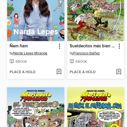
Ñam ñam
Sueldecitos más bien bajitos...
by
Narda Lepes Miranda
by
Francisco Ibáñez
EBOOK
EBOOK
PLACE A HOLD
PLACE A HOLD