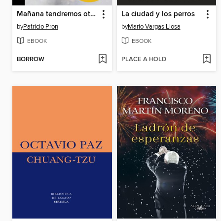
Mañana tendremos otros nombres
La ciudad y los perros
by
Patricio Pron
by
Mario Vargas Llosa
EBOOK
EBOOK
BORROW
PLACE A HOLD