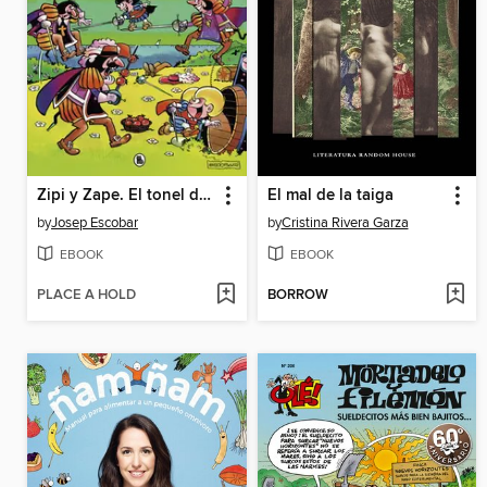
Zipi y Zape. El tonel del tiempo
El mal de la taiga
by
Josep Escobar
by
Cristina Rivera Garza
EBOOK
EBOOK
PLACE A HOLD
BORROW