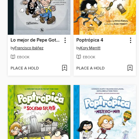
Lo mejor de Pepe Gotera y Otilio
Poptrópica 4
by
Francisco Ibáñez
by
Kory Merritt
EBOOK
EBOOK
PLACE A HOLD
PLACE A HOLD