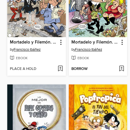
Mortadelo y Filemón. El tesorero
Mortadelo y Filemón. Da Vinci, el pintamona... Lisa
by
Francisco Ibáñez
by
Francisco Ibáñez
EBOOK
EBOOK
PLACE A HOLD
BORROW