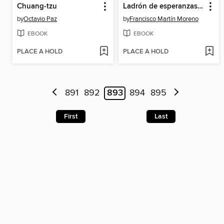
Chuang-tzu
Ladrón de esperanzas (Ladrón de esperanzas 1)
by
Octavio Paz
by
Francisco Martín Moreno
EBOOK
EBOOK
PLACE A HOLD
PLACE A HOLD
891
892
893
894
895
First
Last