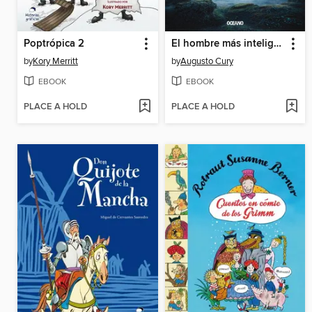
Poptrópica 2
El hombre más inteligente de la historia
by
Kory Merritt
by
Augusto Cury
EBOOK
EBOOK
PLACE A HOLD
PLACE A HOLD