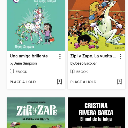
Una amiga brillante
Zipi y Zape. La vuelta al mundo
by
Dana Simpson
by
Josep Escobar
EBOOK
EBOOK
PLACE A HOLD
PLACE A HOLD