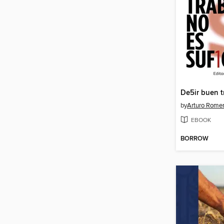
by
Arturo Romer
EBOOK
BORROW