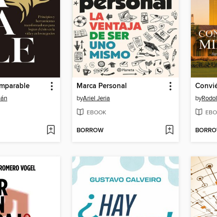
Imparable
Marca Personal
Convié
uán
by
Ariel Jeria
by
Rodol
EBOOK
EBO
BORROW
BORR