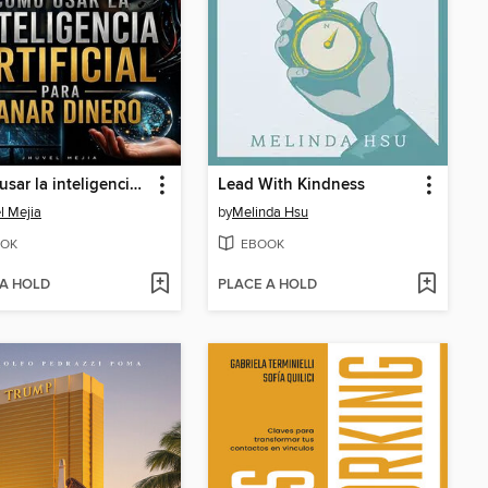
Cómo usar la inteligencia artificial para ganar dinero
Lead With Kindness
l Mejia
by
Melinda Hsu
OK
EBOOK
 A HOLD
PLACE A HOLD