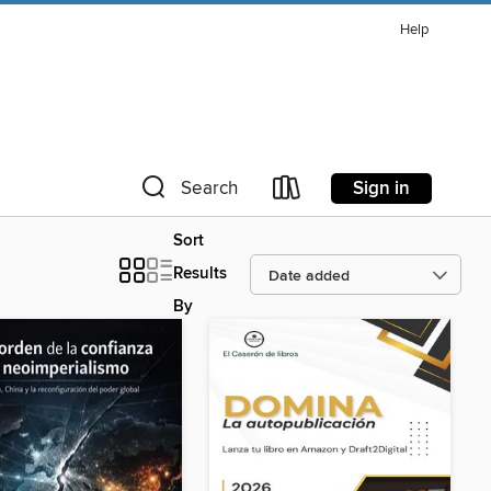
Help
Sign in
Search
Sort
Results
By