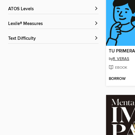
ATOS Levels
Lexile® Measures
Text Difficulty
by
R. VERAS
EBOOK
BORROW