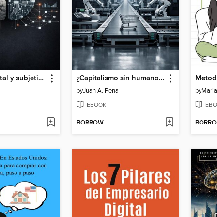
Trabajo, capital y subjetividad en la era de la automatización cognitiva
¿Capitalismo sin humanos?
by
Juan A. Pena
by
Maria
EBOOK
EBO
BORROW
BORR