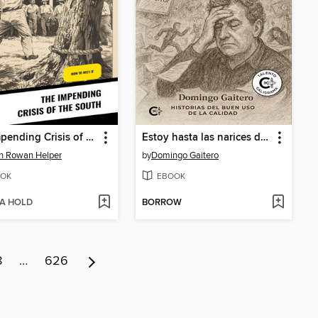
The Impending Crisis of the South
Estoy hasta las narices de dar explicaciones
n Rowan Helper
by
Domingo Gaitero
OK
EBOOK
 A HOLD
BORROW
8
…
626