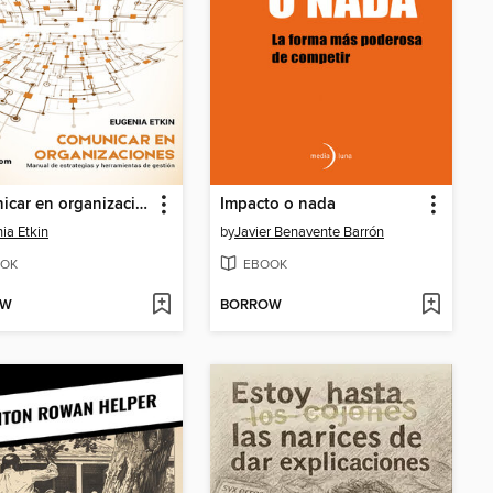
Comunicar en organizaciones
Impacto o nada
ia Etkin
by
Javier Benavente Barrón
OK
EBOOK
OW
BORROW