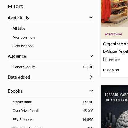
Filters
Availability
All titles
Available now
Coming soon
by
Miguel Ánge
Audience
EBOOK
General adult
15,010
BORROW
Date added
ebooks
Kindle Book
15,010
OverDrive Read
15,010
EPUB ebook
14,640