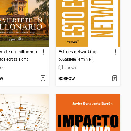
rtete en millonario
Esto es networking
fo Pedrazzi Poma
by
Gabriela Terminielli
OK
EBOOK
OW
BORROW