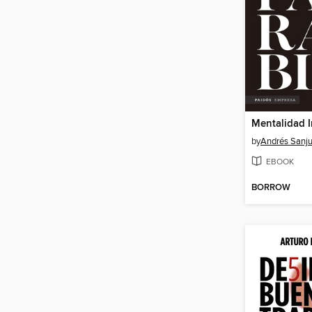
Mentalidad 
by
Andrés Sanj
EBOOK
BORROW