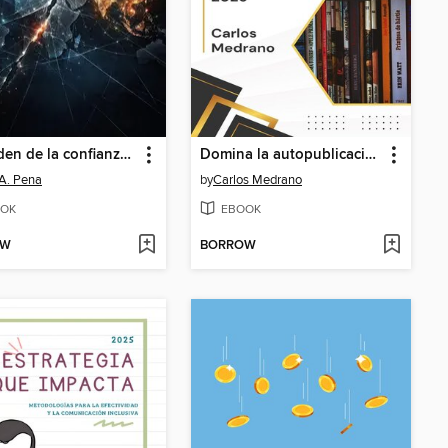
Del orden de la confianza al neoimperialismo
Domina la autopublicación
A. Pena
by
Carlos Medrano
OK
EBOOK
OW
BORROW