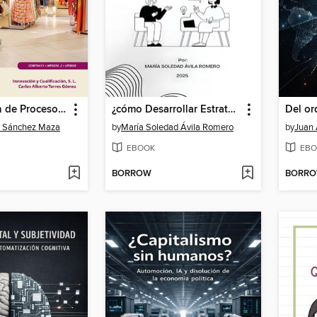
Organización de Procesos de Venta. COMT0411
¿cómo Desarrollar Estrategias De Marca De Alto Impacto En América Latina?
l Sánchez Maza
by
María Soledad Ávila Romero
by
Juan 
EBOOK
EBO
BORROW
BORR