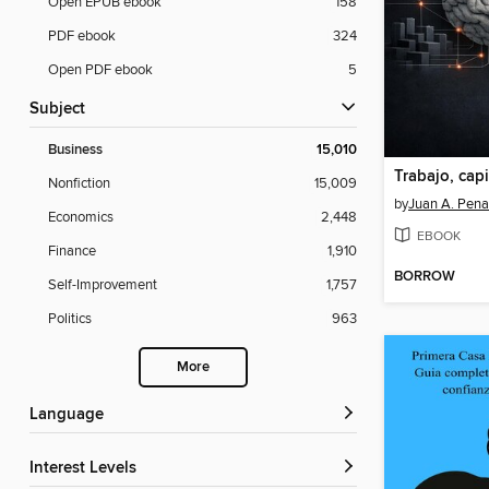
Open EPUB ebook
158
PDF ebook
324
Open PDF ebook
5
Subject
Business
15,010
Nonfiction
15,009
by
Juan A. Pena
Economics
2,448
EBOOK
Finance
1,910
BORROW
Self-Improvement
1,757
Politics
963
More
Language
Interest Levels