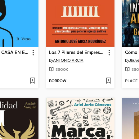
TU PRIMERA CASA EN ESTADOS UNIDOS
Los 7 Pilares del Empresario Digital
by
ANTONIO ARCIA
by
Jhuve
EBOOK
EBO
BORROW
PLACE