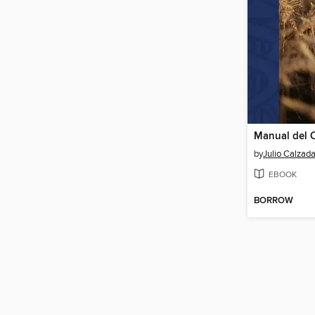
by
Julio Calzad
EBOOK
BORROW