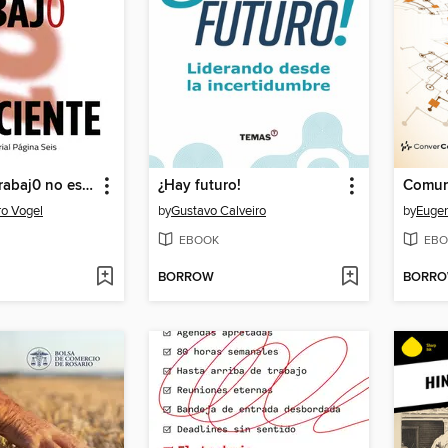
De5ir buen trabaj0 no es suf1ciente
¿Hay futuro!
o Vogel
by
Gustavo Calveiro
by
Eugen
EBOOK
EBO
BORROW
BORR