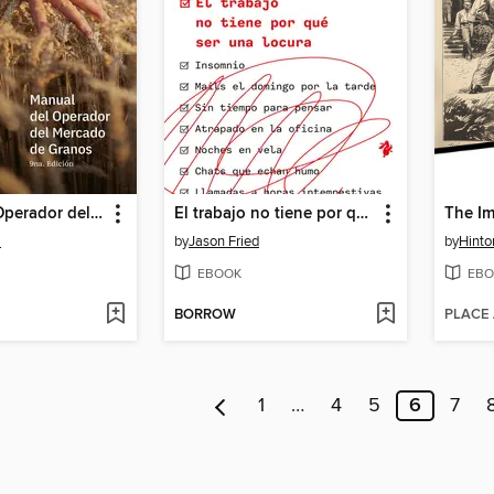
Manual del Operador del Mercado de Granos
El trabajo no tiene por qué ser una locura
a
by
Jason Fried
by
Hinto
EBOOK
EBO
BORROW
PLACE
1
…
4
5
6
7