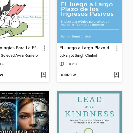
Metodologías Para La Efectividad Creativa Y La Comunicación Inclusiva
El Juego a Largo Plazo de los Ingresos Pasivos
 Soledad Avila Romero
by
Ranjot Singh Chahal
OK
EBOOK
OW
BORROW