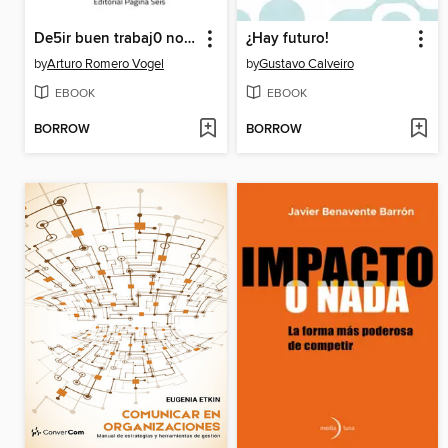
De5ir buen trabaj0 no es suf1ciente
¿Hay futuro!
by
Arturo Romero Vogel
by
Gustavo Calveiro
EBOOK
EBOOK
BORROW
BORROW