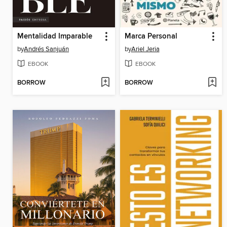
Mentalidad Imparable
Marca Personal
by
Andrés Sanjuán
by
Ariel Jeria
EBOOK
EBOOK
BORROW
BORROW