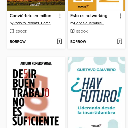
Conviértete en millonario
Esto es networking
by
Rodolfo Pedrazzi Poma
by
Gabriela Terminielli
EBOOK
EBOOK
BORROW
BORROW