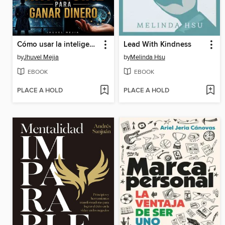
Cómo usar la inteligencia artificial para ganar dinero
Lead With Kindness
by
Jhuvel Mejia
by
Melinda Hsu
EBOOK
EBOOK
PLACE A HOLD
PLACE A HOLD