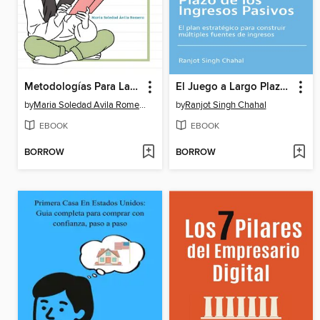
Metodologías Para La Efectividad Creativa Y La Comunicación Inclusiva
El Juego a Largo Plazo de los Ingresos Pasivos
by
Maria Soledad Avila Romero
by
Ranjot Singh Chahal
EBOOK
EBOOK
BORROW
BORROW