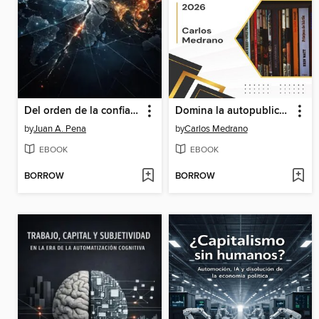
Del orden de la confianza al neoimperialismo
Domina la autopublicación
by
Juan A. Pena
by
Carlos Medrano
EBOOK
EBOOK
BORROW
BORROW