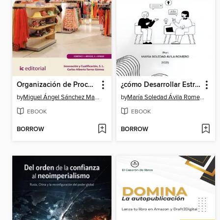
Organización de Procesos de Venta. COMT0411
¿cómo Desarrollar Estrategias De Marca De Alto Impacto En América Latina?
by
Miguel Ángel Sánchez Maza
by
María Soledad Ávila Romero
EBOOK
EBOOK
BORROW
BORROW