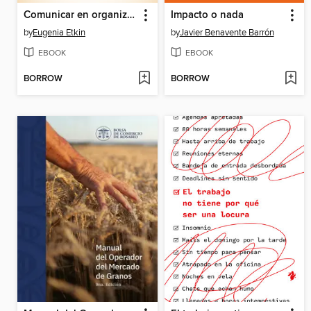
Comunicar en organizaciones
Impacto o nada
by
Eugenia Etkin
by
Javier Benavente Barrón
EBOOK
EBOOK
BORROW
BORROW