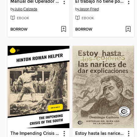
Manual del Operador del Mercado de Granos
El trabajo no tiene por qué ser una locura
by
Julio Calzada
by
Jason Fried
EBOOK
EBOOK
BORROW
BORROW
The Impending Crisis of the South
Estoy hasta las narices de dar explicaciones