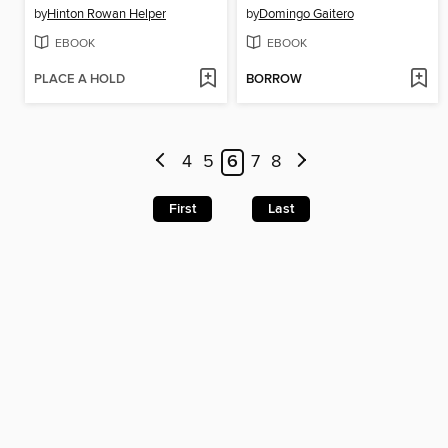
by
Hinton Rowan Helper
by
Domingo Gaitero
EBOOK
EBOOK
PLACE A HOLD
BORROW
4
5
6
7
8
First
Last