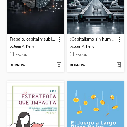
Trabajo, capital y subjetividad en la era de la automatización cognitiva
¿Capitalismo sin humanos?
by
Juan A. Pena
by
Juan A. Pena
EBOOK
EBOOK
BORROW
BORROW