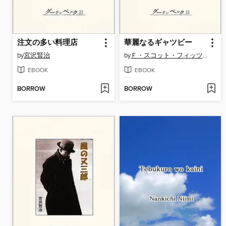
注文の多い料理店
華麗なるギャツビー
by
宮沢賢治
by
Ｆ・スコット・フィッツジェラルド
EBOOK
EBOOK
BORROW
BORROW