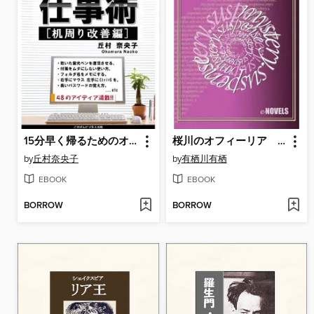
15分早く帰るためのオフィス仕事術［机周り改善編］
桜川のオフィーリア 川に死体のある風景
by
丘村奈央子
by
有栖川有栖
EBOOK
EBOOK
BORROW
BORROW