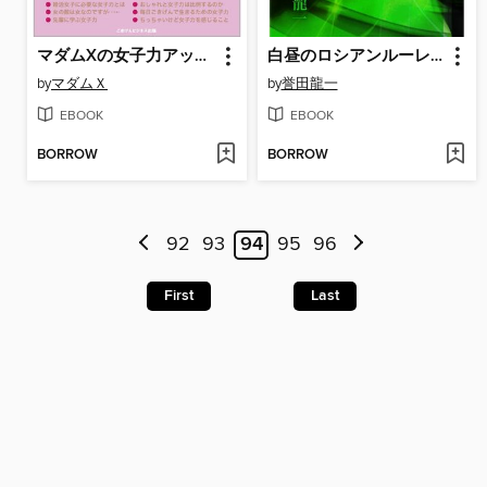
マダムXの女子力アップ講座
白昼のロシアンルーレット―瑠璃垣冴の解析事件簿２
by
マダムＸ
by
誉田龍一
EBOOK
EBOOK
BORROW
BORROW
92
93
94
95
96
First
Last