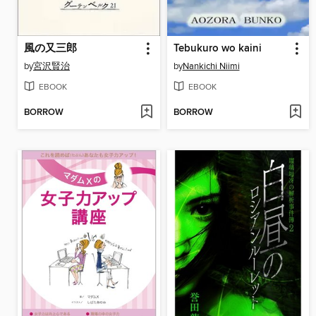
風の又三郎
Tebukuro wo kaini
by
宮沢賢治
by
Nankichi Niimi
EBOOK
EBOOK
BORROW
BORROW