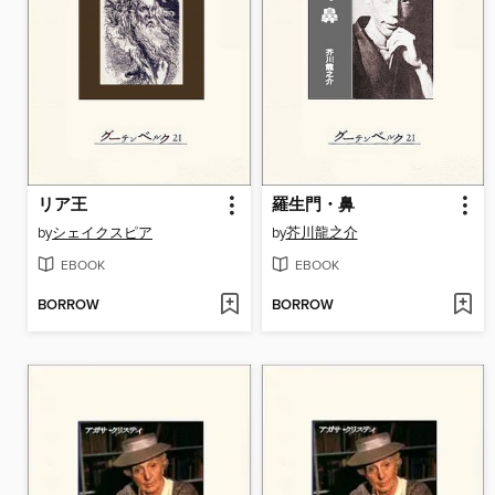
リア王
羅生門・鼻
by
シェイクスピア
by
芥川龍之介
EBOOK
EBOOK
BORROW
BORROW