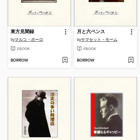
東方見聞録
月と六ペンス
by
マルコ・ポーロ
by
サマセット・モーム
EBOOK
EBOOK
BORROW
BORROW