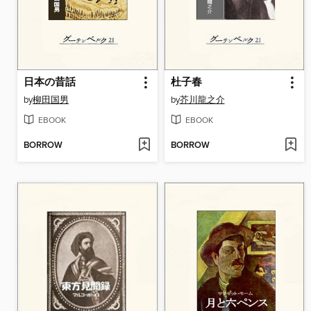
日本の昔話
杜子春
by
柳田国男
by
芥川龍之介
EBOOK
EBOOK
BORROW
BORROW