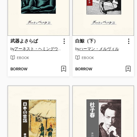
武器よさらば
白鯨（下）
by
アーネスト・ヘミングウェー
by
ハーマン・メルヴィル
EBOOK
EBOOK
BORROW
BORROW