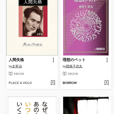
人間失格
理想のペット
by
太宰治
by
我孫子武丸
EBOOK
EBOOK
PLACE A HOLD
BORROW