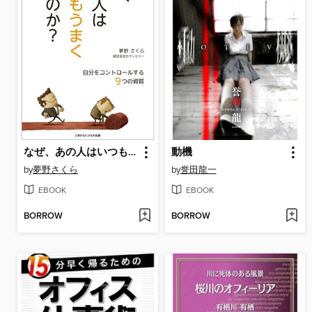
なぜ、あの人はいつもうまくいくのか? 自分をコントロールする９つの資質
動機
by
夢野さくら
by
誉田龍一
EBOOK
EBOOK
BORROW
BORROW