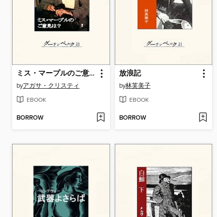
ミス・マープルのご意見は? １
放浪記
by
アガサ・クリスティ
by
林芙美子
EBOOK
EBOOK
BORROW
BORROW